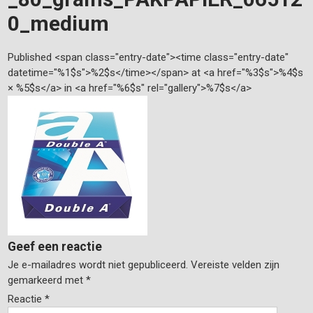
0_medium
Published <span class="entry-date"><time class="entry-date"
datetime="%1$s">%2$s</time></span> at <a href="%3$s">%4$s
× %5$s</a> in <a href="%6$s" rel="gallery">%7$s</a>
Geef een reactie
Je e-mailadres wordt niet gepubliceerd.
Vereiste velden zijn
gemarkeerd met
*
Reactie
*