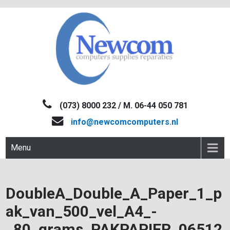
Skip
to
content
NEWCOM
Computers-Verkoop&Reparaties
(073) 8000 232 / M. 06-44 050 781
info@newcomcomputers.nl
Menu
DoubleA_Double_A_Paper_1_p
ak_van_500_vel_A4_-
_80_grams_PAKPAPIER_06512