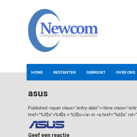
Skip
to
content
NEWCOM
Computers-Verkoop&Reparaties
HOME
RESTANTEN
GEBRUIKT
OVER ONS
asus
Published <span class="entry-date"><time class="en
href="%3$s">%4$s × %5$s</a> in <a href="%6$s" rel=
Geef een reactie