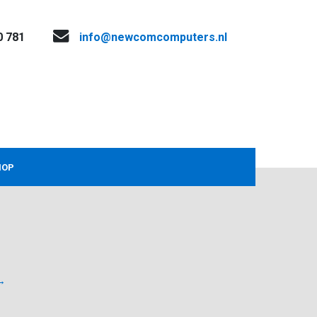
0 781
info@newcomcomputers.nl
HOP
→