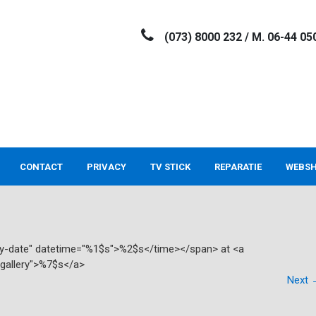
(073) 8000 232 / M. 06-44 05
CONTACT
PRIVACY
TV STICK
REPARATIE
WEBS
try-date" datetime="%1$s">%2$s</time></span> at <a
"gallery">%7$s</a>
Next