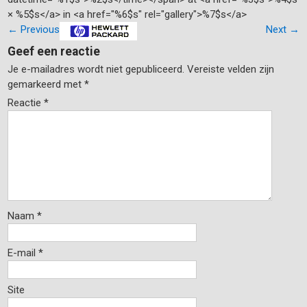
× %5$s</a> in <a href="%6$s" rel="gallery">%7$s</a>
←
Previous
Next
→
Geef een reactie
Je e-mailadres wordt niet gepubliceerd.
Vereiste velden zijn
gemarkeerd met
*
Reactie
*
Naam
*
E-mail
*
Site