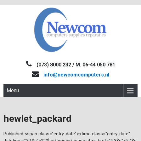
Skip
to
content
NEWCOM
Computers-Verkoop&Reparaties
(073) 8000 232 / M. 06-44 050 781
info@newcomcomputers.nl
Menu
hewlet_packard
Published <span class="entry-date"><time class="entry-date"
datetime="%1$s">%2$s</time></span> at <a href="%3$s">%4$s