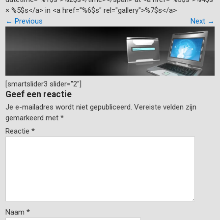
× %5$s</a> in <a href="%6$s" rel="gallery">%7$s</a>
←
Previous
Next
→
[smartslider3 slider="2"]
Geef een reactie
Je e-mailadres wordt niet gepubliceerd.
Vereiste velden zijn
gemarkeerd met
*
Reactie
*
Naam
*