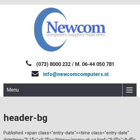
Skip
to
content
NEWCOM
Computers-Verkoop&Reparaties
(073) 8000 232 / M. 06-44 050 781
info@newcomcomputers.nl
Menu
header-bg
Published <span class="entry-date"><time class="entry-date"
datetime="%1$s">%2$s</time></span> at <a href="%3$s">%4$s