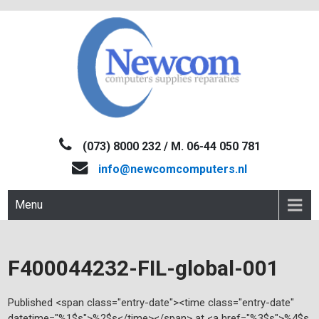
Skip
to
content
NEWCOM
Computers-Verkoop&Reparaties
(073) 8000 232 / M. 06-44 050 781
info@newcomcomputers.nl
Menu
F400044232-FIL-global-001
Published <span class="entry-date"><time class="entry-date"
datetime="%1$s">%2$s</time></span> at <a href="%3$s">%4$s