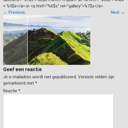
× %5$s</a> in <a href="%6$s" rel="gallery">%7$s</a>
←
Previous
Next
→
Geef een reactie
Je e-mailadres wordt niet gepubliceerd.
Vereiste velden zijn
gemarkeerd met
*
Reactie
*