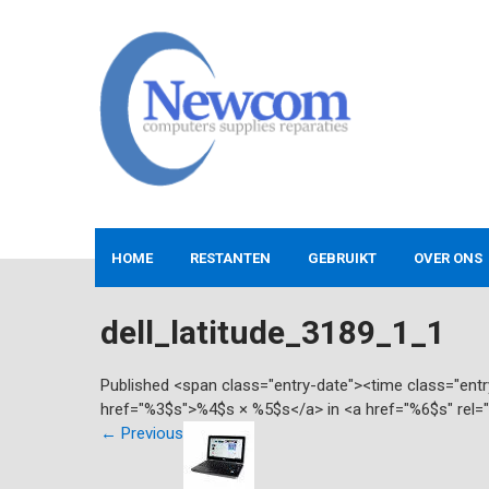
Skip
to
content
NEWCOM
Computers-Verkoop&Reparaties
HOME
RESTANTEN
GEBRUIKT
OVER ONS
dell_latitude_3189_1_1
Published <span class="entry-date"><time class="en
href="%3$s">%4$s × %5$s</a> in <a href="%6$s" rel=
←
Previous