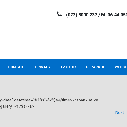
(073) 8000 232 / M. 06-44 05
CONTACT
PRIVACY
TV STICK
REPARATIE
WEBS
try-date" datetime="%1$s">%2$s</time></span> at <a
"gallery">%7$s</a>
Next