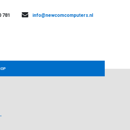
0 781
info@newcomcomputers.nl
HOP
→