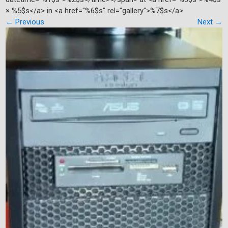
× %5$s</a> in <a href="%6$s" rel="gallery">%7$s</a>
←
Previous
Next
→