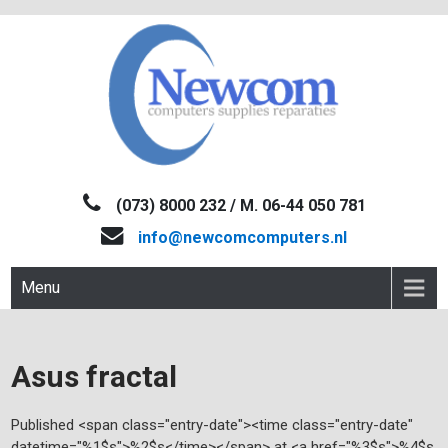
Skip
to
content
NEWCOM
Computers-Verkoop&Reparaties
(073) 8000 232 / M. 06-44 050 781
info@newcomcomputers.nl
Menu
Asus fractal
Published <span class="entry-date"><time class="entry-date"
datetime="%1$s">%2$s</time></span> at <a href="%3$s">%4$s