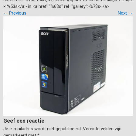
× %5$s</a> in <a href="%6$s" rel="gallery">%7$s</a>
←
Previous
Next
→
Geef een reactie
Je e-mailadres wordt niet gepubliceerd.
Vereiste velden zijn
gemarkeerd met
*