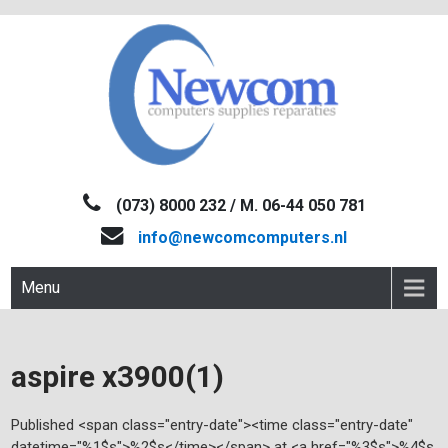
Skip
to
content
NEWCOM
Computers-Verkoop&Reparaties
(073) 8000 232 / M. 06-44 050 781
info@newcomcomputers.nl
Menu
aspire x3900(1)
Published <span class="entry-date"><time class="entry-date"
datetime="%1$s">%2$s</time></span> at <a href="%3$s">%4$s