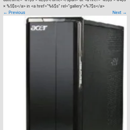
× %5$s</a> in <a href="%6$s" rel="gallery">%7$s</a>
←
Previous
Next
→