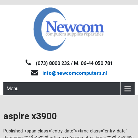
Skip
to
content
NEWCOM
Computers-Verkoop&Reparaties
(073) 8000 232 / M. 06-44 050 781
info@newcomcomputers.nl
Menu
aspire x3900
Published <span class="entry-date"><time class="entry-date"
datetime="%1$s">%2$s</time></span> at <a href="%3$s">%4$s