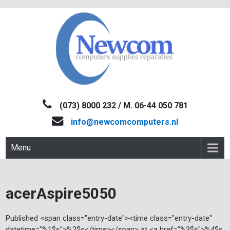
Skip
to
content
NEWCOM
Computers-Verkoop&Reparaties
(073) 8000 232 / M. 06-44 050 781
info@newcomcomputers.nl
Menu
acerAspire5050
Published <span class="entry-date"><time class="entry-date"
datetime="%1$s">%2$s</time></span> at <a href="%3$s">%4$s