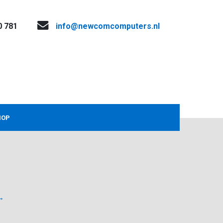
0 781
info@newcomcomputers.nl
HOP
→