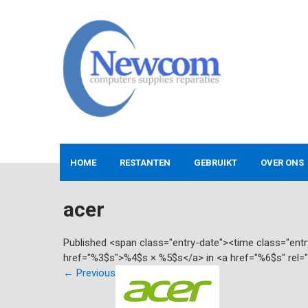
Skip
to
content
NEWCOM
Computers-Verkoop&Reparaties
HOME
RESTANTEN
GEBRUIKT
OVER ONS
acer
Published <span class="entry-date"><time class="en
href="%3$s">%4$s × %5$s</a> in <a href="%6$s" rel=
←
Previous