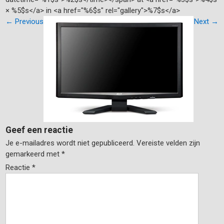
× %5$s</a> in <a href="%6$s" rel="gallery">%7$s</a>
←
Previous
Next
→
Geef een reactie
Je e-mailadres wordt niet gepubliceerd.
Vereiste velden zijn
gemarkeerd met
*
Reactie
*