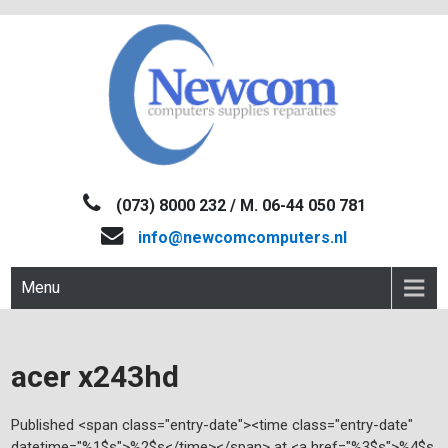
Skip
to
content
NEWCOM
Computers-Verkoop&Reparaties
(073) 8000 232 / M. 06-44 050 781
info@newcomcomputers.nl
Menu
acer x243hd
Published <span class="entry-date"><time class="entry-date"
datetime="%1$s">%2$s</time></span> at <a href="%3$s">%4$s