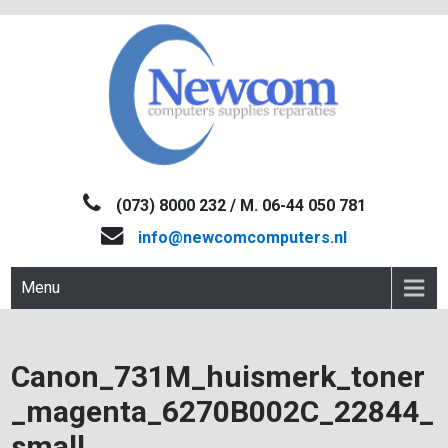
Skip
to
content
NEWCOM
Computers-Verkoop&Reparaties
(073) 8000 232 / M. 06-44 050 781
info@newcomcomputers.nl
Menu
Canon_731M_huismerk_toner
_magenta_6270B002C_22844_
small