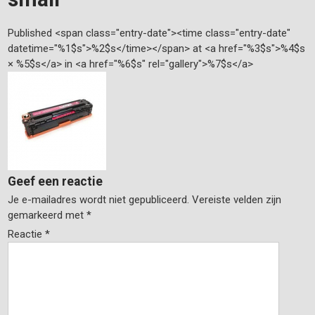
Published <span class="entry-date"><time class="entry-date"
datetime="%1$s">%2$s</time></span> at <a href="%3$s">%4$s
× %5$s</a> in <a href="%6$s" rel="gallery">%7$s</a>
Geef een reactie
Je e-mailadres wordt niet gepubliceerd.
Vereiste velden zijn
gemarkeerd met
*
Reactie
*