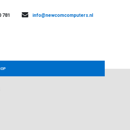
0 781
info@newcomcomputers.nl
HOP
s