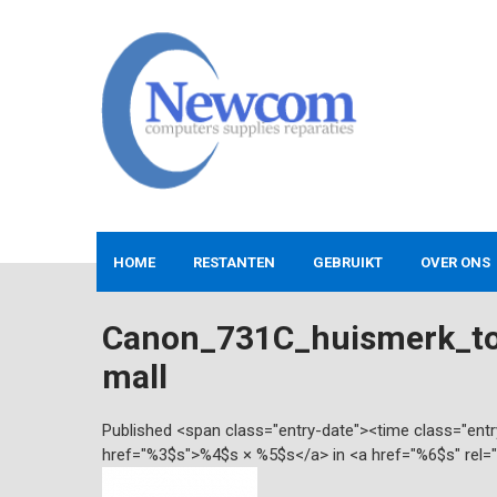
Skip
to
content
NEWCOM
Computers-Verkoop&Reparaties
HOME
RESTANTEN
GEBRUIKT
OVER ONS
Canon_731C_huismerk_t
mall
Published <span class="entry-date"><time class="en
href="%3$s">%4$s × %5$s</a> in <a href="%6$s" rel=