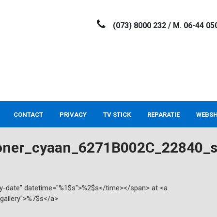
(073) 8000 232 / M. 06-44 05
CONTACT
PRIVACY
TV STICK
REPARATIE
WEBS
oner_cyaan_6271B002C_22840_
try-date" datetime="%1$s">%2$s</time></span> at <a
"gallery">%7$s</a>