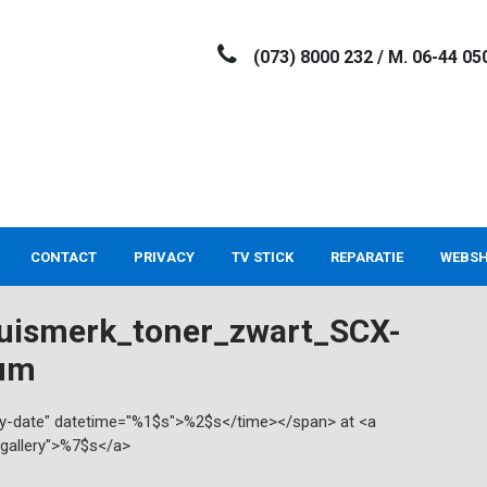
(073) 8000 232 / M. 06-44 05
CONTACT
PRIVACY
TV STICK
REPARATIE
WEBS
ismerk_toner_zwart_SCX-
um
try-date" datetime="%1$s">%2$s</time></span> at <a
"gallery">%7$s</a>