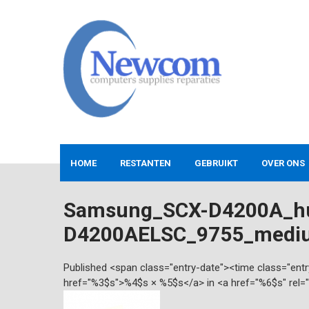
Skip
to
content
NEWCOM
Computers-Verkoop&Reparaties
HOME
RESTANTEN
GEBRUIKT
OVER ONS
Samsung_SCX-D4200A_hu
D4200AELSC_9755_medi
Published <span class="entry-date"><time class="en
href="%3$s">%4$s × %5$s</a> in <a href="%6$s" rel=