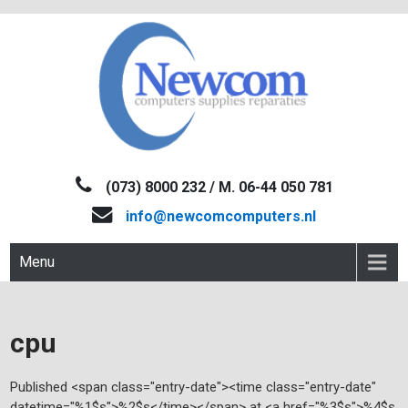
Skip
to
content
NEWCOM
Computers-Verkoop&Reparaties
(073) 8000 232 / M. 06-44 050 781
info@newcomcomputers.nl
Menu
cpu
Published <span class="entry-date"><time class="entry-date"
datetime="%1$s">%2$s</time></span> at <a href="%3$s">%4$s