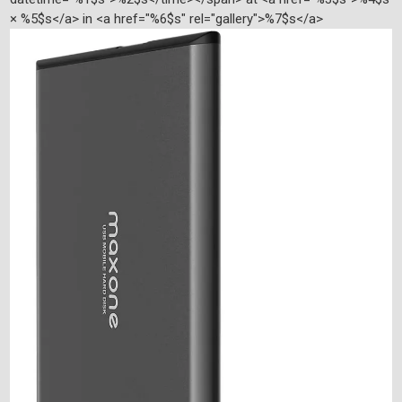
× %5$s</a> in <a href="%6$s" rel="gallery">%7$s</a>