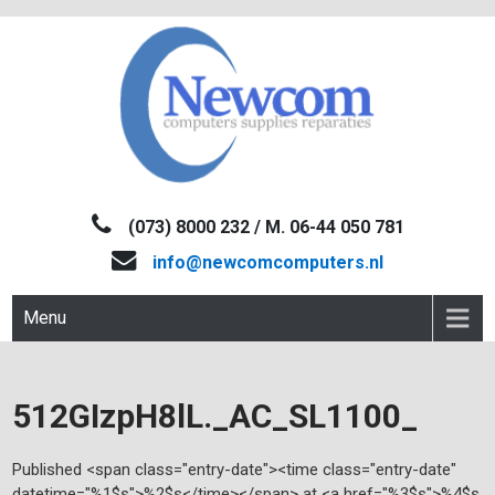
Skip
to
content
NEWCOM
Computers-Verkoop&Reparaties
(073) 8000 232 / M. 06-44 050 781
info@newcomcomputers.nl
Menu
512GIzpH8lL._AC_SL1100_
Published <span class="entry-date"><time class="entry-date"
datetime="%1$s">%2$s</time></span> at <a href="%3$s">%4$s