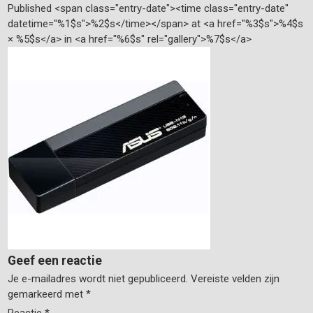
Published <span class="entry-date"><time class="entry-date"
datetime="%1$s">%2$s</time></span> at <a href="%3$s">%4$s
× %5$s</a> in <a href="%6$s" rel="gallery">%7$s</a>
Geef een reactie
Je e-mailadres wordt niet gepubliceerd.
Vereiste velden zijn
gemarkeerd met
*