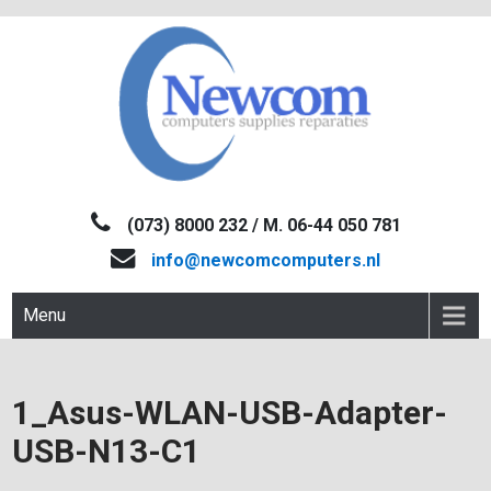
Skip
to
content
NEWCOM
Computers-Verkoop&Reparaties
(073) 8000 232 / M. 06-44 050 781
info@newcomcomputers.nl
Menu
1_Asus-WLAN-USB-Adapter-
USB-N13-C1