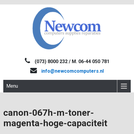
Skip
to
content
NEWCOM
Computers-Verkoop&Reparaties
(073) 8000 232 / M. 06-44 050 781
info@newcomcomputers.nl
Menu
canon-067h-m-toner-
magenta-hoge-capaciteit