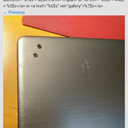
× %5$s</a> in <a href="%6$s" rel="gallery">%7$s</a>
←
Previous