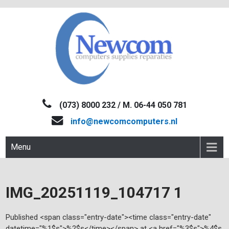
Skip
to
content
NEWCOM
Computers-Verkoop&Reparaties
(073) 8000 232 / M. 06-44 050 781
info@newcomcomputers.nl
Menu
IMG_20251119_104717 1
Published <span class="entry-date"><time class="entry-date"
datetime="%1$s">%2$s</time></span> at <a href="%3$s">%4$s