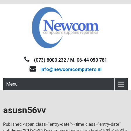
Skip
to
content
NEWCOM
Computers-Verkoop&Reparaties
(073) 8000 232 / M. 06-44 050 781
info@newcomcomputers.nl
Menu
asusn56vv
Published <span class="entry-date"><time class="entry-date"
datetime="%1$s">%2$s</time></span> at <a href="%3$s">%4$s