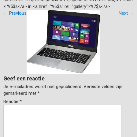
× %5$s</a> in <a href="%6$s" rel="gallery">%7$s</a>
←
Previous
Next
→
Geef een reactie
Je e-mailadres wordt niet gepubliceerd.
Vereiste velden zijn
gemarkeerd met
*
Reactie
*