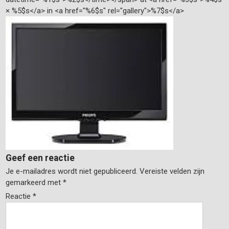
× %5$s</a> in <a href="%6$s" rel="gallery">%7$s</a>
Geef een reactie
Je e-mailadres wordt niet gepubliceerd.
Vereiste velden zijn
gemarkeerd met
*
Reactie
*