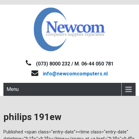
Skip
to
content
NEWCOM
Computers-Verkoop&Reparaties
(073) 8000 232 / M. 06-44 050 781
info@newcomcomputers.nl
Menu
philips 191ew
Published <span class="entry-date"><time class="entry-date"
datetime="%1$s">%2$s</time></span> at <a href="%3$s">%4$s