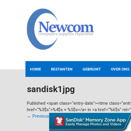
Skip
to
content
NEWCOM
Computers-Verkoop&Reparaties
HOME
RESTANTEN
GEBRUIKT
OVER ONS
sandisk1jpg
Published <span class="entry-date"><time class="en
href="%3$s">%4$s × %5$s</a> in <a href="%6$s" rel=
←
Previous