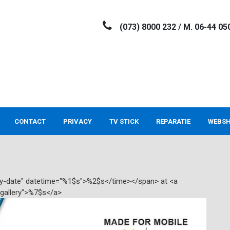
(073) 8000 232 / M. 06-44 05
CONTACT
PRIVACY
TV STICK
REPARATIE
WEBS
try-date" datetime="%1$s">%2$s</time></span> at <a
"gallery">%7$s</a>