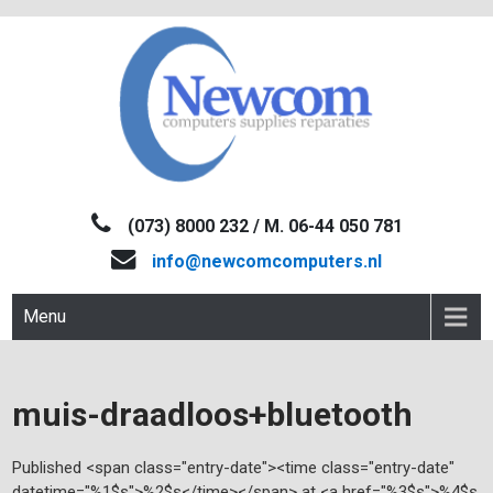
Skip
to
content
NEWCOM
Computers-Verkoop&Reparaties
(073) 8000 232 / M. 06-44 050 781
info@newcomcomputers.nl
Menu
muis-draadloos+bluetooth
Published <span class="entry-date"><time class="entry-date"
datetime="%1$s">%2$s</time></span> at <a href="%3$s">%4$s