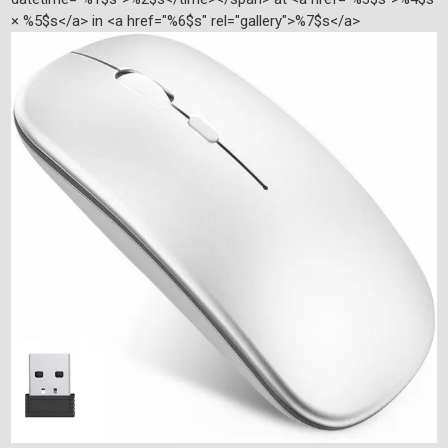
× %5$s</a> in <a href="%6$s" rel="gallery">%7$s</a>