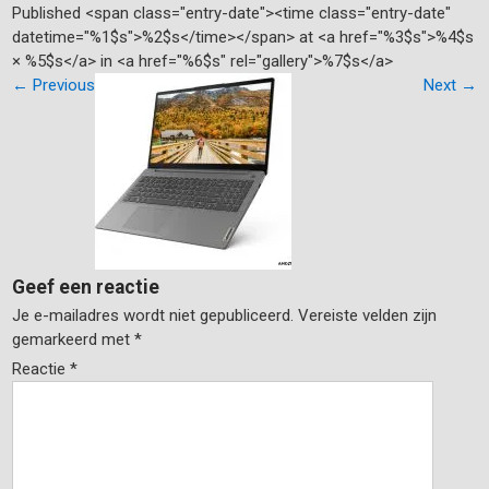
Published <span class="entry-date"><time class="entry-date"
datetime="%1$s">%2$s</time></span> at <a href="%3$s">%4$s
× %5$s</a> in <a href="%6$s" rel="gallery">%7$s</a>
←
Previous
Next
→
Geef een reactie
Je e-mailadres wordt niet gepubliceerd.
Vereiste velden zijn
gemarkeerd met
*
Reactie
*