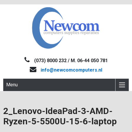
Skip
to
content
NEWCOM
Computers-Verkoop&Reparaties
(073) 8000 232 / M. 06-44 050 781
info@newcomcomputers.nl
Menu
2_Lenovo-IdeaPad-3-AMD-
Ryzen-5-5500U-15-6-laptop