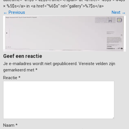
× %5$s</a> in <a href="%6$s" rel="gallery">%7$s</a>
←
Previous
Next
→
Geef een reactie
Je e-mailadres wordt niet gepubliceerd.
Vereiste velden zijn
gemarkeerd met
*
Reactie
*
Naam
*