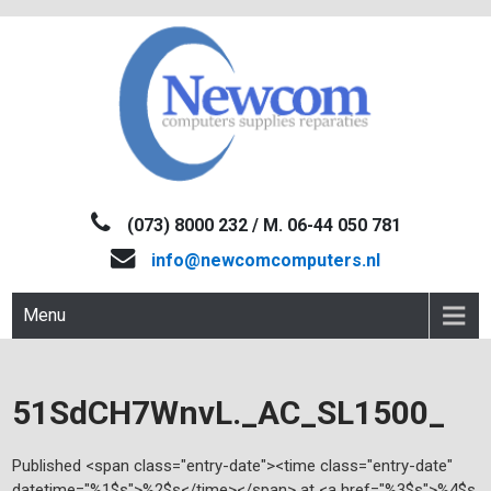
Skip
to
content
NEWCOM
Computers-Verkoop&Reparaties
(073) 8000 232 / M. 06-44 050 781
info@newcomcomputers.nl
Menu
51SdCH7WnvL._AC_SL1500_
Published <span class="entry-date"><time class="entry-date"
datetime="%1$s">%2$s</time></span> at <a href="%3$s">%4$s