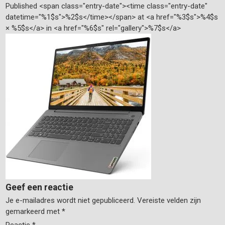
Published <span class="entry-date"><time class="entry-date"
datetime="%1$s">%2$s</time></span> at <a href="%3$s">%4$s
× %5$s</a> in <a href="%6$s" rel="gallery">%7$s</a>
Geef een reactie
Je e-mailadres wordt niet gepubliceerd.
Vereiste velden zijn
gemarkeerd met
*