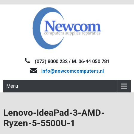
Skip
to
content
NEWCOM
Computers-Verkoop&Reparaties
(073) 8000 232 / M. 06-44 050 781
info@newcomcomputers.nl
Menu
Lenovo-IdeaPad-3-AMD-
Ryzen-5-5500U-1