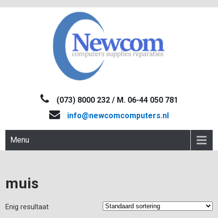
Skip
to
content
NEWCOM
Computers-Verkoop&Reparaties
(073) 8000 232 / M. 06-44 050 781
info@newcomcomputers.nl
Menu
muis
Enig resultaat