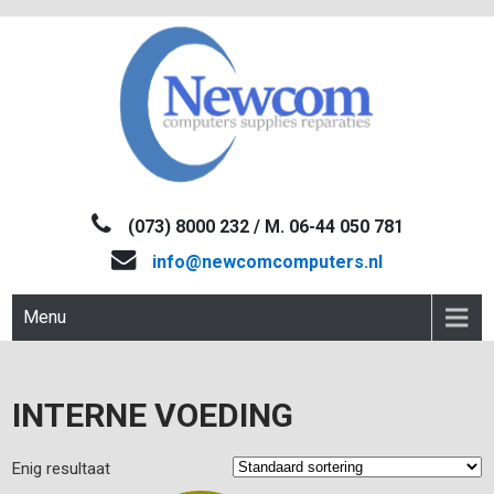
Skip
to
content
NEWCOM
Computers-Verkoop&Reparaties
(073) 8000 232 / M. 06-44 050 781
info@newcomcomputers.nl
Menu
INTERNE VOEDING
Enig resultaat