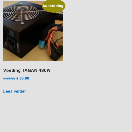
Aanbieding!
Voeding TAGAN 480W
Oorspronkelijke
Huidige
€
69.00
€
35.00
prijs
prijs
Lees verder
was:
is:
€ 69.00.
€ 35.00.