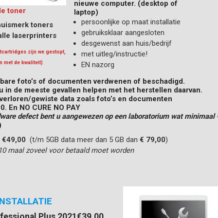
nieuwe computer. (desktop of
le toner
laptop)
persoonlijke op maat installatie
huismerk toners
gebruiksklaar aangesloten
lle laserprinters
desgewenst aan huis/bedrijf
tcartridges zijn we gestopt,
met uitleg/instructie!
 met de kwaliteit)
EN nazorg
tbare foto’s of documenten verdwenen of beschadigd.
u in de meeste gevallen helpen met het herstellen daarvan.
 verloren/gewiste data zoals foto’s en documenten
00
.
En NO CURE NO PAY
dware defect bent u aangewezen
op een laboratorium wat minimaal 
)
s
€49,00
(t/m 5GB data meer dan 5 GB dan
€ 79,00
)
10 maal zoveel voor betaald moet worden
INSTALLATIE
fessional Plus 2021
€39,00