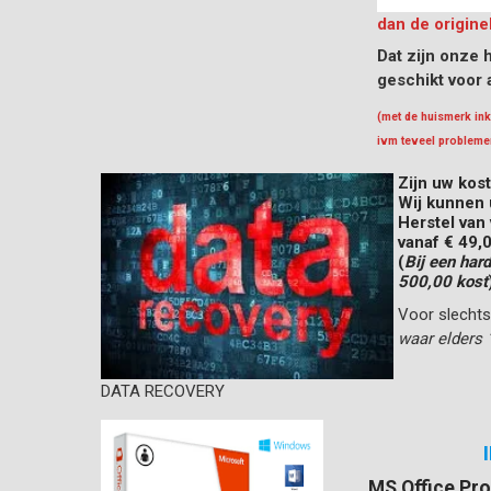
dan de origine
Dat zijn onze
geschikt voor a
(met de huismerk ink
ivm teveel problemen
Zijn uw kos
Wij kunnen 
Herstel van
vanaf
€ 49,
(
Bij een har
500,00 kost
Voor slecht
waar elders 
DATA RECOVERY
MS Office Pro