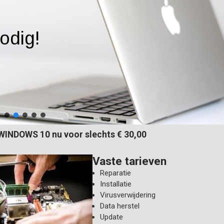
odig!
WINDOWS 10 nu voor slechts € 30,00
Vaste tarieven
Reparatie
Installatie
Virusverwijdering
Data herstel
Update