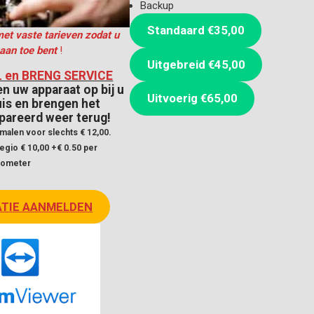
Backup
Standaard €35,00
et vaste tarieven zodat u
aan toe bent
!
Uitgebreid €45,00
 en BRENG SERVICE
en uw apparaat op bij u
Uitvoerig €65,00
uis en brengen het
pareerd weer terug!
malen voor slechts € 12,00.
egio € 10,00 +€ 0.50 per
lometer
ATIE AANMELDEN