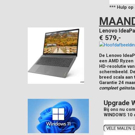
*** Hulp op 
MAAND
Lenovo IdeaPa
€ 579,-
De Lenovo IdeaP
een AMD Ryzen 5
HD-resolutie van
schermbeeld. De
breed scala aan 
Garantie 24 maa
compleet geïnstal
Upgrade W
Bij ons nu comp
WINDOWS 10 