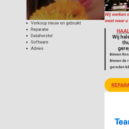
Wij werken m
weet
waar u 
Verkoop nieuw en gebruikt
Reparatie
HAAL
Dataherstel
Wij hal
Software
th
gere
Advies
Binnen Ros
Binnen de r
gereden ki
REPAR