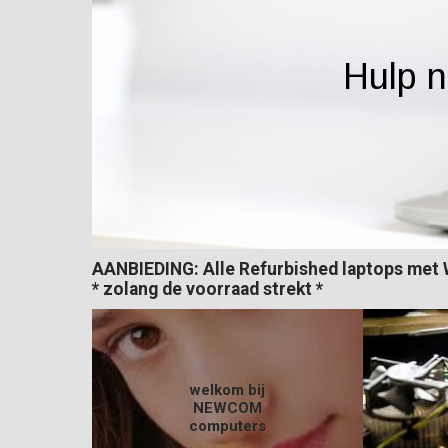
Hulp n
AANBIEDING: Alle Refurbished laptops met 
* zolang de voorraad strekt *
welkom bij
NEWCOM
computers