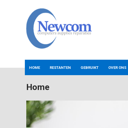
Skip
to
content
NEWCOM
Computers-Verkoop&Reparaties
HOME
RESTANTEN
GEBRUIKT
OVER ONS
Home